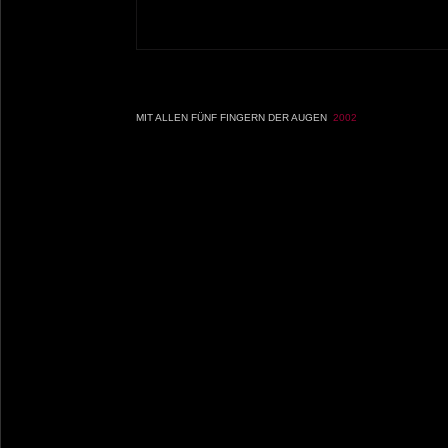
M
IT ALLEN FÜNF FINGERN DER AUGE
N
2002